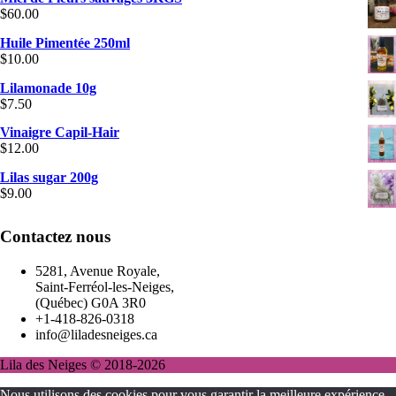
$
60.00
Huile Pimentée 250ml
$
10.00
Lilamonade 10g
$
7.50
Vinaigre Capil-Hair
$
12.00
Lilas sugar 200g
$
9.00
Contactez nous
5281, Avenue Royale,
Saint-Ferréol-les-Neiges,
(Québec) G0A 3R0
+1-418-826-0318
info@liladesneiges.ca
Lila des Neiges © 2018-2026
Nous utilisons des cookies pour vous garantir la meilleure expérience