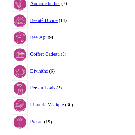
Aumône herbes
7
produits
14
Beauté Divine
14
produits
9
Bee-Api
9
produits
8
Coffret-Cadeau
8
produits
6
Divinithé
6
produits
2
Fée du Logis
2
produits
30
Librairie Védique
30
produits
19
Prasad
19
produits