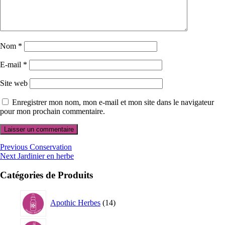
Nom
*
E-mail
*
Site web
Enregistrer mon nom, mon e-mail et mon site dans le navigateur
pour mon prochain commentaire.
Navigation
Previous
Previous
Conservation
Next
post:
Next
Jardinier en herbe
de
post:
l’article
Catégories de Produits
14
Apothic Herbes
14
produits
7