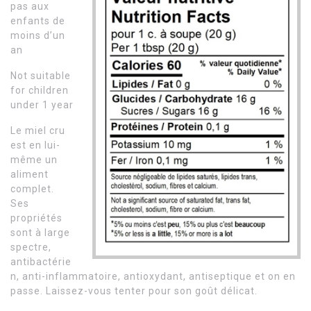
pas aux
enfants de
moins d’un
an
Not suitable
for children
under 1 year
Le miel cru
est en lui-
même un
aliment
complet.
Ses
propriétés
sont à large
spectre,
antibactérie
n, anti-inflammatoire, antioxydant, antiseptique et on en
passe. Laissez-vous tenter pour son goût délicat.