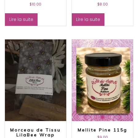
$
10.00
$
8.00
Lire la suite
Lire la suite
Morceau de Tissu
Mellite Pine 115g
LilaBee Wrap
$
9.00