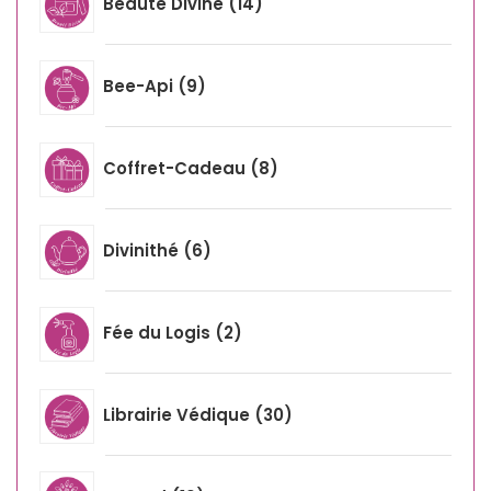
Beauté Divine
14
Bee-Api
9
Coffret-Cadeau
8
Divinithé
6
Fée du Logis
2
Librairie Védique
30