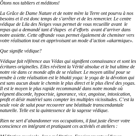
Ôtons nos tabliers et méditons!
La Grâce de Dame Nature et de notre mère la Terre ont pourvu à nos
besoins et il est donc temps de s’arrêter et de les remercier. Le centre
védique de Lila des Neiges vous permet de vous recueillir avant le
repas qui a demandé tant d’étapes et d’efforts avant d’arriver dans
notre assiette. Cette offrande vous permet également de cheminer vers
votre réalisation tout en apprivoisant un mode d’action «akarmique».
Que signifie védique?
Védique fait référence aux Védas qui signifient connaissance et sont les
écritures originelles. Elles révèlent la Vérité absolue et le but ultime de
notre vie dans ce monde afin de se réaliser. Le moyen utilisé pour se
rendre à cette réalisation est le bhakti yoga: le yoga de la dévotion qui
est sans aucun doute le chemin le plus direct et le plus élevé des yogas.
Il est le moyen le plus rapide recommandé dans notre monde où
règnent discorde, hypocrisie, ignorance, vice, angoisse, intoxication,
profit et désir matériel sans compter les multiples vicissitudes. C’est la
seule voie de salut pour recouvrer une béatitude transcendantale
naturelle. Telle est la quintessence de la sagesse védique.
Rien ne sert d’abandonner vos occupations, il faut juste élever votre
conscience en intégrant et pratiquant ces activités et ateliers :