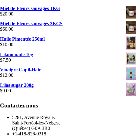
Miel de Fleurs sauvages 1KG
$
20.00
Miel de Fleurs sauvages 3KGS
$
60.00
Huile Pimentée 250ml
$
10.00
Lilamonade 10g
$
7.50
Vinaigre Capil-Hair
$
12.00
Lilas sugar 200g
$
9.00
Contactez nous
5281, Avenue Royale,
Saint-Ferréol-les-Neiges,
(Québec) G0A 3R0
+1-418-826-0318