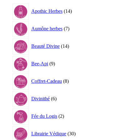
14
Apothic Herbes
14
produits
7
Aumône herbes
7
produits
14
Beauté Divine
14
produits
9
Bee-Api
9
produits
8
Coffret-Cadeau
8
produits
6
Divinithé
6
produits
2
Fée du Logis
2
produits
30
Librairie Védique
30
produits