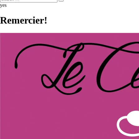
yes
Remercier!