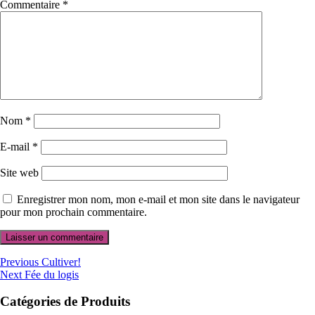
Commentaire
*
Nom
*
E-mail
*
Site web
Enregistrer mon nom, mon e-mail et mon site dans le navigateur
pour mon prochain commentaire.
Navigation
Previous
Previous
Cultiver!
Next
post:
Next
Fée du logis
de
post:
l’article
Catégories de Produits