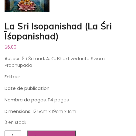
La Sri Isopanishad (La Śri
Īśopanishad)
$
6.00
Auteur
: Śrī Śrīmad, A. C. Bhaktivedanta Swami
Prabhupada
Editeur
:
Date de publication
:
Nombre de pages
: 114 pages
Dimensions
: 12.5cm x 19cm x 1cm
3 en stock