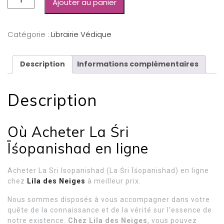
Ajouter au panier
Catégorie :
Librairie Védique
Description
Informations complémentaires
Description
Où Acheter La Śri
Īśopanishad en ligne
Acheter La Sri Isopanishad (La Śri Īśopanishad) en ligne
chez
Lila des Neiges
à meilleur prix.
Nous sommes disposés à vous accompagner dans votre
quête de la connaissance et de la vérité sur l’essence de
notre existence.
Chez Lila des Neiges
, vous pouvez