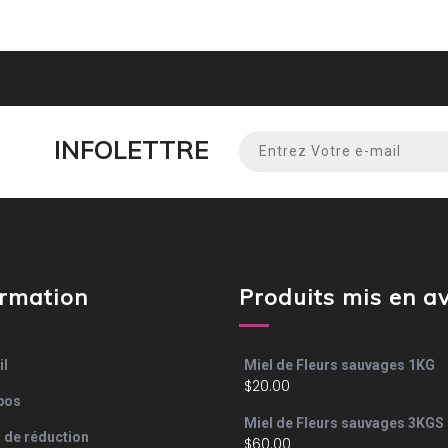
INFOLETTRE
ormation
Produits mis en a
il
Miel de Fleurs sauvages 1KG
$
20.00
pos
Miel de Fleurs sauvages 3KGS
s de réduction
$
60.00