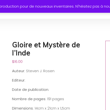
oduction pour de nouveaux inventaires. N'hésitez pas à no
Accueil
À Propos
Boutique
Cours
Activités
Gloire et Mystère de
l’Inde
$
16.00
Auteur
: Steven J. Rosen
Editeur
:
Date de publication
:
Nombre de pages
: 191 pages
Dimensions
: 14cm x 21cm x 1,5cm