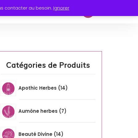
us contacter au besoin.
Ignorer
Partenaires
Contact
Catégories de Produits
Apothic Herbes
14
Aumône herbes
7
Beauté Divine
14