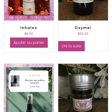
Inhalex
Oxymel
$
8.00
$
20.00
Ajouter au panier
Lire la suite