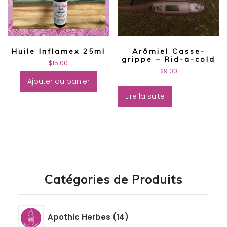
Huile Inflamex 25ml
Arômiel Casse-
grippe – Rid-a-cold
$
15.00
$
9.00
Ajouter au panier
Lire la suite
Catégories de Produits
Apothic Herbes
14