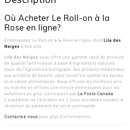
Où Acheter Le Roll-on à la
Rose en ligne?
Commandez Le Roll-on à la Rose en ligne chez
Lila des
Neiges
à bon prix.
Lila des Neiges
vous offre une gamme varié de produits
de qualité faits maison à base d’ingrédients naturels
issus de l’agriculture biologique: des produits médicinaux
aux produits de beauté, sans toutefois oublier les épices
et produits alimentaires. Nous offrons les meilleurs prix
du marché et offrons une remise intéressante pour les
acheteurs en gros. La livraison par
La Poste Canada
.
L’expédition se fera dans les 2 jours ouvrables suivant la
réception du paiement de votre commande.
Contactez-nous
pour plus d’informations.