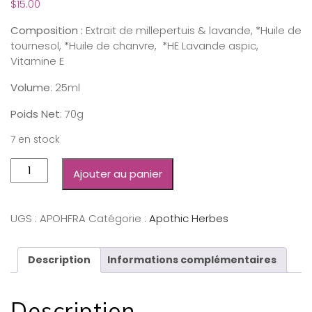
$
15.00
Composition :
Extrait de millepertuis & lavande,
*
Huile de
tournesol,
*
Huile de chanvre,
*
HE Lavande aspic,
Vitamine E
Volume
: 25ml
Poids Net
: 70g
7 en stock
Ajouter au panier
UGS :
APOHFRA
Catégorie :
Apothic Herbes
Description
Informations complémentaires
Description