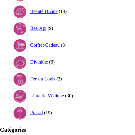
14
Beauté Divine
14
produits
9
Bee-Api
9
produits
8
Coffret-Cadeau
8
produits
6
Divinithé
6
produits
2
Fée du Logis
2
produits
30
Librairie Védique
30
produits
19
Prasad
19
produits
Catégories