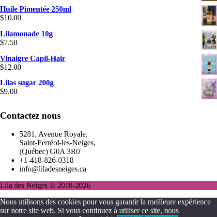
Huile Pimentée 250ml
$
10.00
Lilamonade 10g
$
7.50
Vinaigre Capil-Hair
$
12.00
Lilas sugar 200g
$
9.00
Contactez nous
5281, Avenue Royale,
Saint-Ferréol-les-Neiges,
(Québec) G0A 3R0
+1-418-826-0318
info@liladesneiges.ca
Lila des Neiges © 2018-2026
Nous utilisons des cookies pour vous garantir la meilleure expérience
sur notre site web. Si vous continuez à utiliser ce site, nous