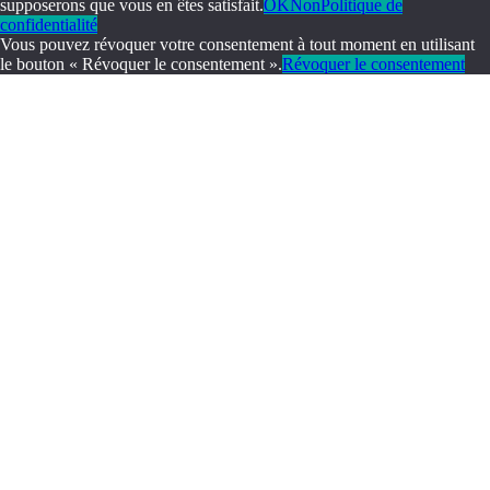
supposerons que vous en êtes satisfait.
OK
Non
Politique de
confidentialité
Vous pouvez révoquer votre consentement à tout moment en utilisant
le bouton « Révoquer le consentement ».
Révoquer le consentement