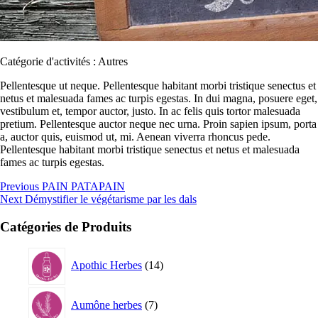
Catégorie d'activités :
Autres
Pellentesque ut neque. Pellentesque habitant morbi tristique senectus et
netus et malesuada fames ac turpis egestas. In dui magna, posuere eget,
vestibulum et, tempor auctor, justo. In ac felis quis tortor malesuada
pretium. Pellentesque auctor neque nec urna. Proin sapien ipsum, porta
a, auctor quis, euismod ut, mi. Aenean viverra rhoncus pede.
Pellentesque habitant morbi tristique senectus et netus et malesuada
fames ac turpis egestas.
Navigation
Previous
Previous
PAIN PATAPAIN
Next
post:
Next
Démystifier le végétarisme par les dals
de
post:
l’article
Catégories de Produits
14
Apothic Herbes
14
produits
7
Aumône herbes
7
produits