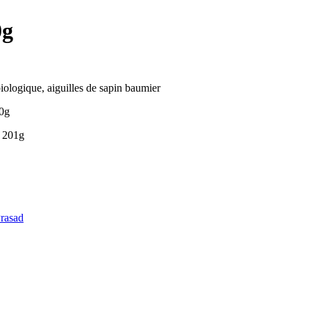
0g
ologique, aiguilles de sapin baumier
00g
: 201g
rasad