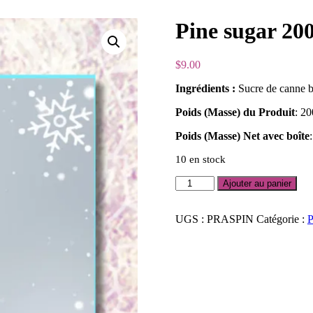
Pine sugar 20
$
9.00
Ingrédients :
Sucre de canne bi
Poids (Masse) du Produit
: 2
Poids (Masse) Net avec boîte
10 en stock
quantité
Ajouter au panier
de
Pine
sugar
UGS :
PRASPIN
Catégorie :
P
200g