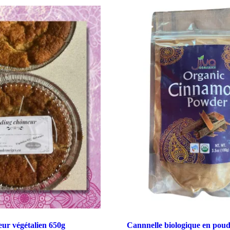
ur végétalien 650g
Cannnelle biologique en pou