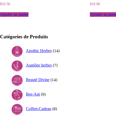
$
10.50
$
10.00
Ajouter au panier
Ajouter au pani
Catégories de Produits
14
Apothic Herbes
14
produits
7
Aumône herbes
7
produits
14
Beauté Divine
14
produits
9
Bee-Api
9
produits
8
Coffret-Cadeau
8
produits