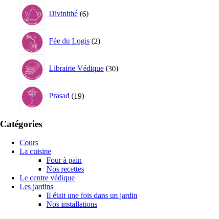
6
Divinithé
6
produits
2
Fée du Logis
2
produits
30
Librairie Védique
30
produits
19
Prasad
19
produits
Catégories
Cours
La cuisine
Four à pain
Nos recettes
Le centre védique
Les jardins
Il était une fois dans un jardin
Nos installations