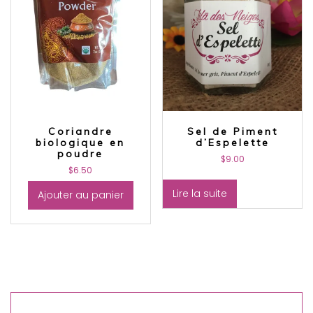
Coriandre
Sel de Piment
biologique en
d’Espelette
poudre
$
9.00
$
6.50
Lire la suite
Ajouter au panier