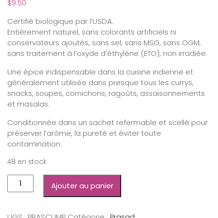
$
9.50
Certifié biologique par l’USDA.
Entièrement naturel, sans colorants artificiels ni
conservateurs ajoutés, sans sel, sans MSG, sans OGM,
sans traitement à l’oxyde d’éthylène (ETO), non irradiée.
Une épice indispensable dans la cuisine indienne et
généralement utilisée dans presque tous les currys,
snacks, soupes, cornichons, ragoûts, assaisonnements
et masalas.
Conditionnée dans un sachet refermable et scellé pour
préserver l’arôme, la pureté et éviter toute
contamination.
48 en stock
Ajouter au panier
UGS :
PRASCUMP
Catégorie :
Prasad