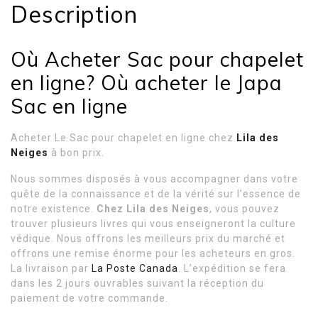
Description
Où Acheter Sac pour chapelet
en ligne? Où acheter le Japa
Sac en ligne
Acheter Le Sac pour chapelet en ligne chez
Lila des
Neiges
à bon prix.
Nous sommes disposés à vous accompagner dans votre
quête de la connaissance et de la vérité sur l’essence de
notre existence.
Chez Lila des Neiges
, vous pouvez
trouver plusieurs livres qui vous enseigneront la culture
védique. Nous offrons les meilleurs prix du marché et
offrons une remise énorme pour les acheteurs en gros.
La livraison par
La Poste Canada
. L’expédition se fera
dans les 2 jours ouvrables suivant la réception du
paiement de votre commande.