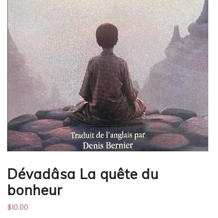
Dévadâsa La quête du
bonheur
$
10.00