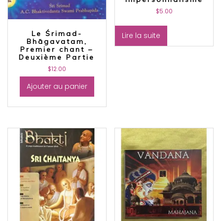
$
5.00
Le Śrimad-
Lire la suite
Bhāgavatam,
Premier chant –
Deuxième Partie
$
12.00
Ajouter au panier