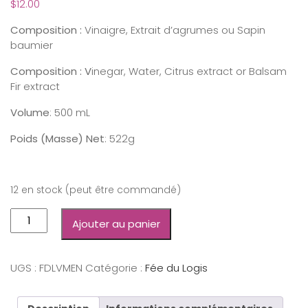
$
12.00
Composition :
Vinaigre, Extrait d’agrumes ou Sapin
baumier
Composition : V
inegar, Water, Citrus extract or Balsam
Fir extract
Volume
: 500 mL
Poids (Masse) Net
: 522g
12 en stock (peut être commandé)
Ajouter au panier
UGS :
FDLVMEN
Catégorie :
Fée du Logis