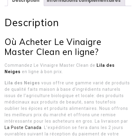
Description
Informations complémentaires
Description
Où Acheter Le Vinaigre
Master Clean en ligne?
Commandez Le Vinaigre Master Clean de
Lila des
Neiges
en ligne à bon prix.
Lila des Neiges
vous offre une gamme varié de produits
de qualité faits maison à base d’ingrédients naturels
issus de l’agriculture biologique et locale: des produits
médicinaux aux produits de beauté, sans toutefois
oublier les épices et produits alimentaires. Nous offrons
les meilleurs prix du marché et offrons une remise
intéressante pour les acheteurs en gros. La livraison par
La Poste Canada
. L’expédition se fera dans les 2 jours
ouvrables suivant la réception du paiement de votre