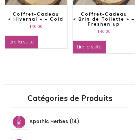
Coffret-Cadeau
Coffret-Cadeau
« Hivernal » – Cold
« Brin de Toilette » –
Freshen up
$
40.00
$
40.00
Lire la suite
Lire la suite
Catégories de Produits
Apothic Herbes
14